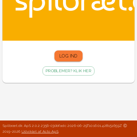
LOG IND
PROBLEMER? KLIK HER
Spilbræt.dk ApS 2.0.2.2356-030bfadc 2026-06-29T10:16:01.428151659Z
Ⓒ
2019-
2026
Udviklet af Acto ApS
.