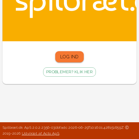
LOG IND
PROBLEMER? KLIK HER
Spilbræt.dk ApS 2.0.2.2356-030bfadc 2026-06-29T10:16:01.428151659Z
Ⓒ
2019-
2026
Udviklet af Acto ApS
.